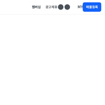
MY
멤버십
광고제휴
매물등록