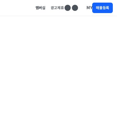
MY
멤버십
광고제휴
매물등록