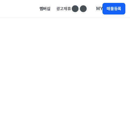
MY
멤버십
광고제휴
매물등록