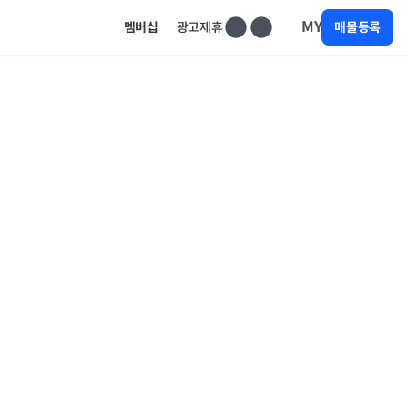
MY
멤버십
광고제휴
매물등록