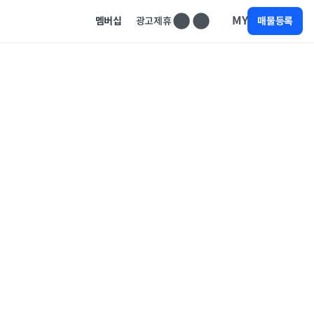
MY
멤버십
광고제휴
매물등록