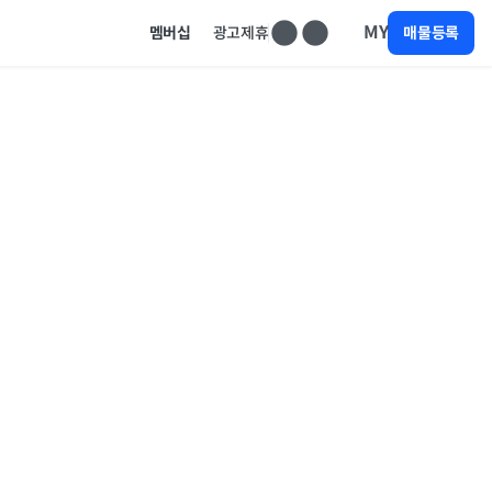
MY
멤버십
광고제휴
매물등록