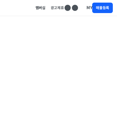
MY
멤버십
광고제휴
매물등록