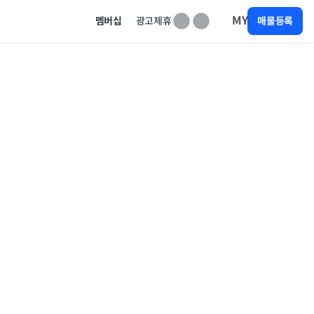
MY
멤버십
광고제휴
매물등록