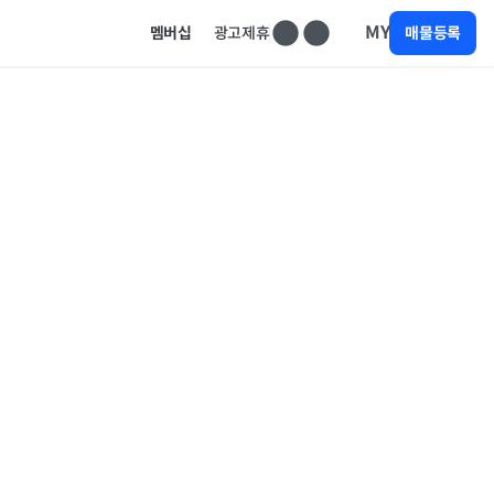
MY
멤버십
광고제휴
매물등록