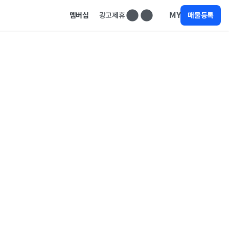
MY
멤버십
광고제휴
매물등록