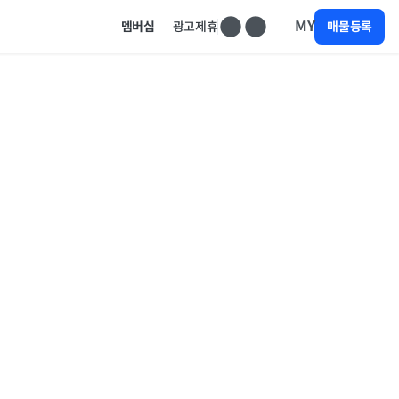
MY
멤버십
광고제휴
매물등록