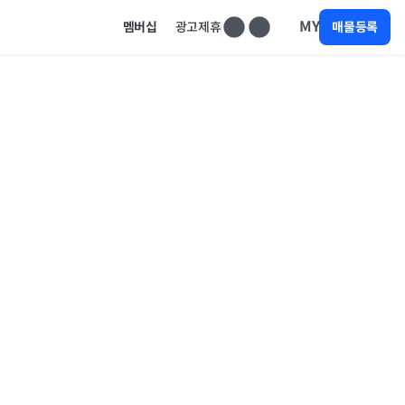
MY
멤버십
광고제휴
매물등록