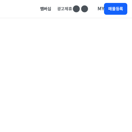
MY
멤버십
광고제휴
매물등록