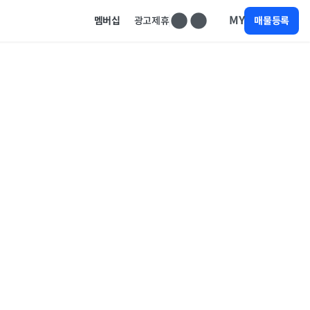
MY
멤버십
광고제휴
매물등록