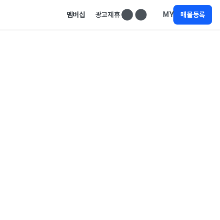
MY
멤버십
광고제휴
매물등록