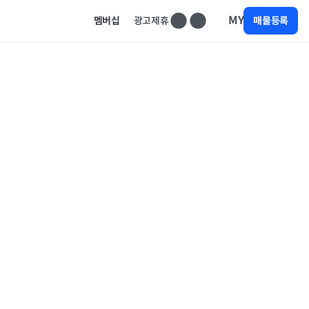
MY
멤버십
광고제휴
매물등록