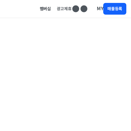
MY
멤버십
광고제휴
매물등록