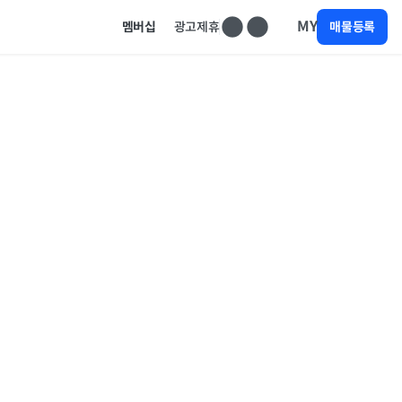
MY
멤버십
광고제휴
매물등록