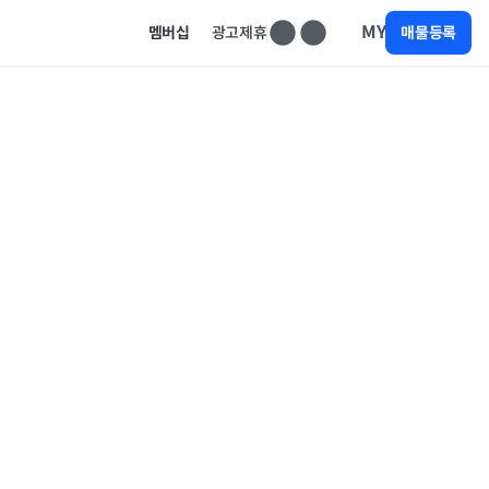
MY
멤버십
광고제휴
매물등록