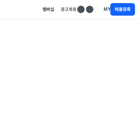
MY
멤버십
광고제휴
매물등록