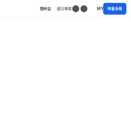
MY
멤버십
광고제휴
매물등록