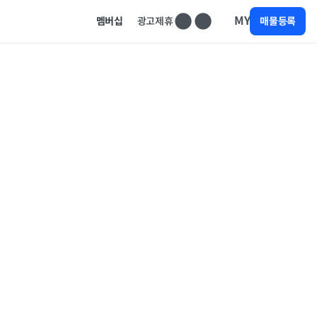
MY
멤버십
광고제휴
매물등록