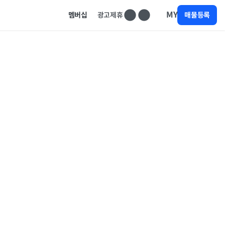
MY
멤버십
광고제휴
매물등록