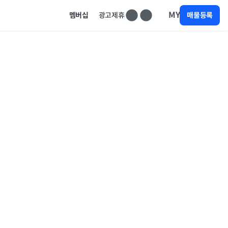
MY
멤버십
광고제휴
매물등록