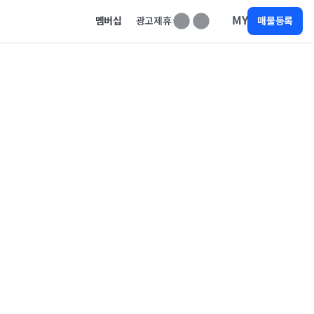
MY
멤버십
광고제휴
매물등록