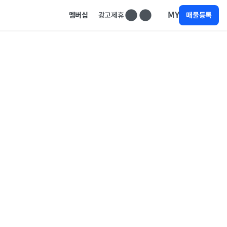
MY
멤버십
광고제휴
매물등록