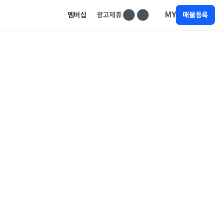
MY
멤버십
광고제휴
매물등록