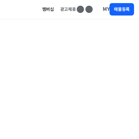
MY
멤버십
광고제휴
매물등록