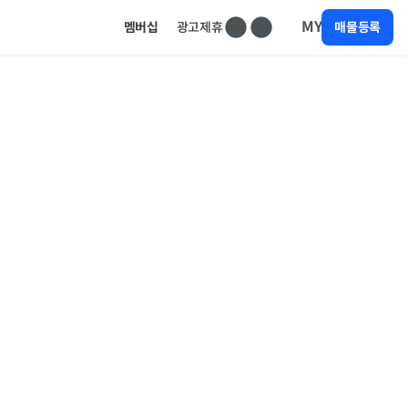
MY
멤버십
광고제휴
매물등록