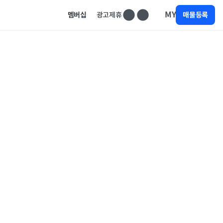
MY
멤버십
광고제휴
매물등록