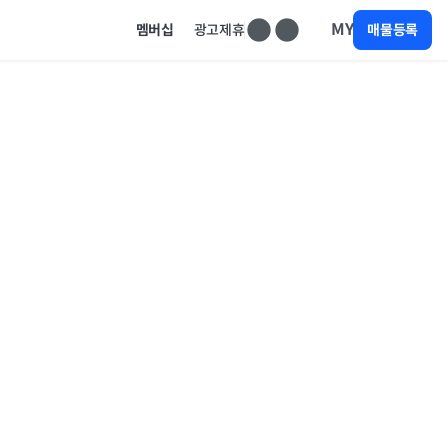
MY
멤버십
광고제휴
매물등록