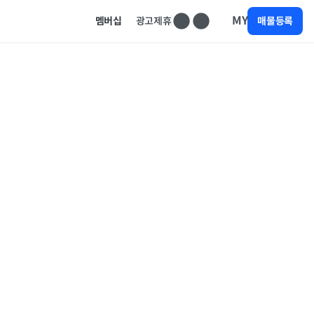
MY
멤버십
광고제휴
매물등록