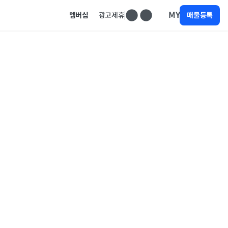
MY
멤버십
광고제휴
매물등록