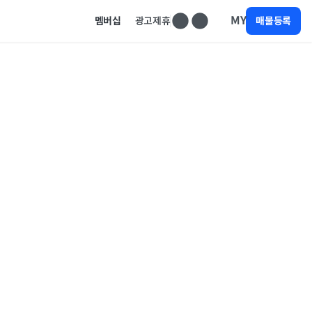
MY
멤버십
광고제휴
매물등록