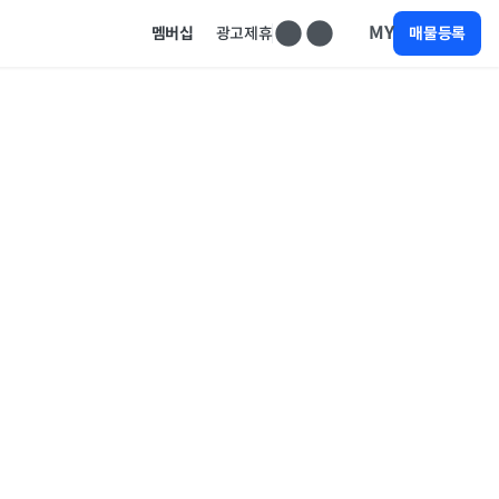
MY
멤버십
광고제휴
매물등록