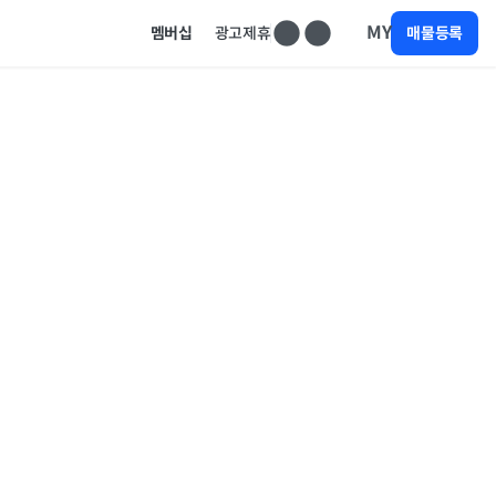
MY
멤버십
광고제휴
매물등록