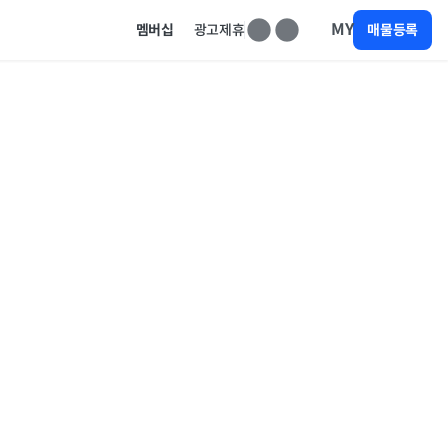
MY
멤버십
광고제휴
매물등록