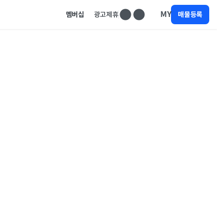
MY
멤버십
광고제휴
매물등록