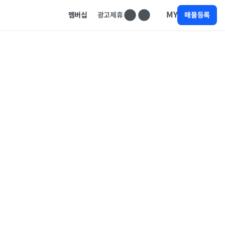
MY
멤버십
광고제휴
매물등록