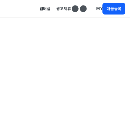
MY
멤버십
광고제휴
매물등록