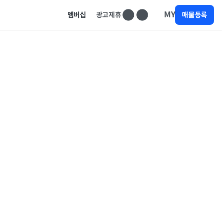
MY
멤버십
광고제휴
매물등록