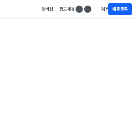
MY
멤버십
광고제휴
매물등록