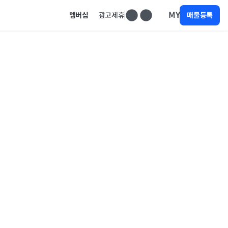
MY
멤버십
광고제휴
매물등록