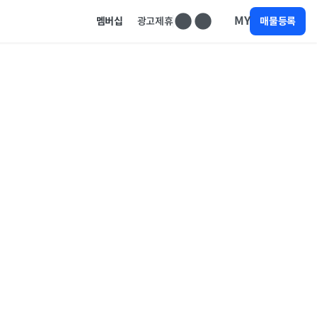
MY
멤버십
광고제휴
매물등록