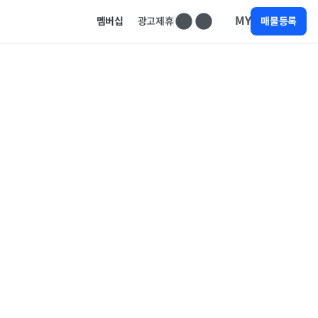
MY
멤버십
광고제휴
매물등록